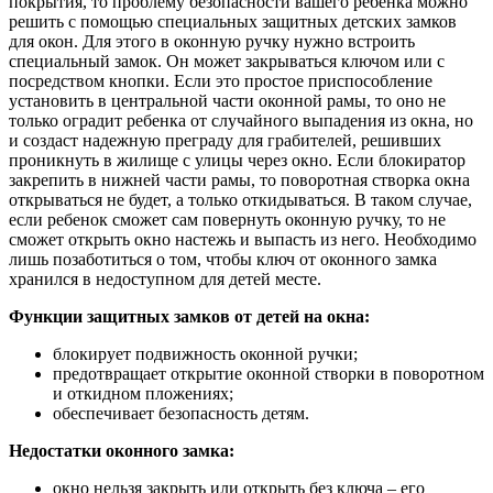
покрытия, то проблему безопасности вашего ребенка можно
решить с помощью специальных защитных детских замков
для окон. Для этого в оконную ручку нужно встроить
специальный замок. Он может закрываться ключом или с
посредством кнопки. Если это простое приспособление
установить в центральной части оконной рамы, то оно не
только оградит ребенка от случайного выпадения из окна, но
и создаст надежную преграду для грабителей, решивших
проникнуть в жилище с улицы через окно. Если блокиратор
закрепить в нижней части рамы, то поворотная створка окна
открываться не будет, а только откидываться. В таком случае,
если ребенок сможет сам повернуть оконную ручку, то не
сможет открыть окно настежь и выпасть из него. Необходимо
лишь позаботиться о том, чтобы ключ от оконного замка
хранился в недоступном для детей месте.
Функции защитных замков от детей на окна:
блокирует подвижность оконной ручки;
предотвращает открытие оконной створки в поворотном
и откидном пложениях;
обеспечивает безопасность детям.
Недостатки оконного замка:
окно нельзя закрыть или открыть без ключа – его